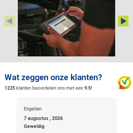
Wat zeggen onze klanten?
1225
klanten beoordelen ons met een
9.5
!
Engelien
s
7 augustus , 2026
6
Geweldig
h