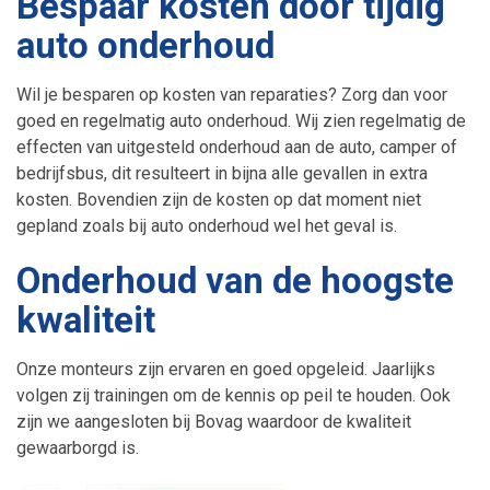
Bespaar kosten door tijdig
auto onderhoud
Banden
Toerenbegrenzer
Wil je besparen op kosten van reparaties? Zorg dan voor
Hybride en elektrische auto’s
Snelheidsbegrenzer
goed en regelmatig auto onderhoud. Wij zien regelmatig de
effecten van uitgesteld onderhoud aan de auto, camper of
Granulaatreiniging
V-max Uitschakelen
bedrijfsbus, dit resulteert in bijna alle gevallen in extra
kosten. Bovendien zijn de kosten op dat moment niet
Airco onderhoud
gepland zoals bij auto onderhoud wel het geval is.
Onderhoud van de hoogste
kwaliteit
Onze monteurs zijn ervaren en goed opgeleid. Jaarlijks
volgen zij trainingen om de kennis op peil te houden. Ook
zijn we aangesloten bij Bovag waardoor de kwaliteit
gewaarborgd is.