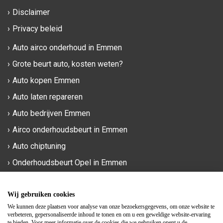
Disclaimer
Privacy beleid
Auto airco onderhoud in Emmen
Grote beurt auto, kosten weten?
Auto kopen Emmen
Auto laten repareren
Auto bedrijven Emmen
Airco onderhoudsbeurt in Emmen
Auto chiptuning
Onderhoudsbeurt Opel in Emmen
Phileas Foggstraat 90a
Wij gebruiken cookies
7825 AM Emmen
We kunnen deze plaatsen voor analyse van onze bezoekersgegevens, om onze website te
verbeteren, gepersonaliseerde inhoud te tonen en om u een geweldige website-ervaring
te bieden. Voor meer informatie over de cookies die we gebruiken opent u de