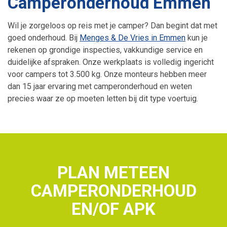
Camperonderhoud Emmen
Banden
Toerenbegrenzer
Wil je zorgeloos op reis met je camper? Dan begint dat met
goed onderhoud. Bij
Menges & De Vries in Emmen
kun je
Hybride en elektrische auto’s
Snelheidsbegrenzer
rekenen op grondige inspecties, vakkundige service en
duidelijke afspraken. Onze werkplaats is volledig ingericht
Granulaatreiniging
V-max Uitschakelen
voor campers tot 3.500 kg. Onze monteurs hebben meer
dan 15 jaar ervaring met camperonderhoud en weten
Airco onderhoud
precies waar ze op moeten letten bij dit type voertuig.
PLAN METEEN
CAMPERONDERHOUD
EN/OF APK