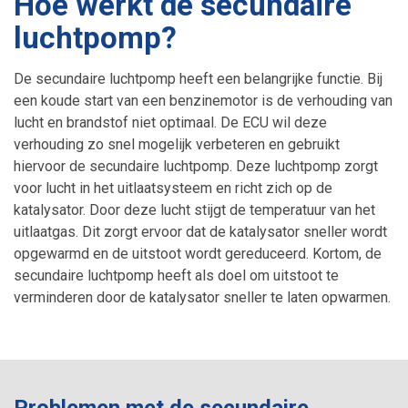
Hoe werkt de secundaire
luchtpomp?
Banden
Toerenbegrenzer
De secundaire luchtpomp heeft een belangrijke functie. Bij
Hybride en elektrische auto’s
Snelheidsbegrenzer
een koude start van een benzinemotor is de verhouding van
lucht en brandstof niet optimaal. De ECU wil deze
Granulaatreiniging
V-max Uitschakelen
verhouding zo snel mogelijk verbeteren en gebruikt
hiervoor de secundaire luchtpomp. Deze luchtpomp zorgt
Airco onderhoud
voor lucht in het uitlaatsysteem en richt zich op de
katalysator. Door deze lucht stijgt de temperatuur van het
uitlaatgas. Dit zorgt ervoor dat de katalysator sneller wordt
opgewarmd en de uitstoot wordt gereduceerd. Kortom, de
secundaire luchtpomp heeft als doel om uitstoot te
verminderen door de katalysator sneller te laten opwarmen.