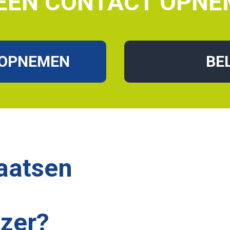
EEN CONTACT OPNE
 OPNEMEN
BE
laatsen
zer?