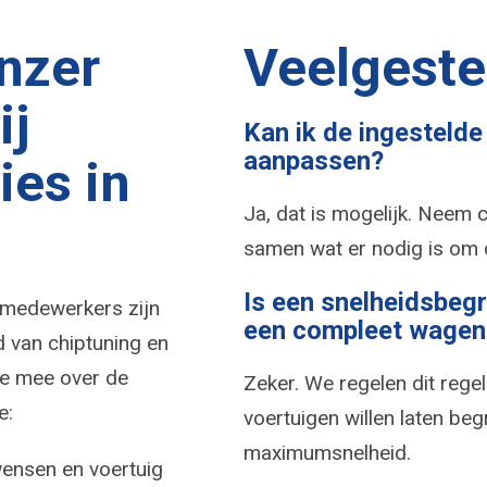
nzer
Veelgeste
ij
Kan ik de ingestelde 
aanpassen?
ies in
Ja, dat is mogelijk. Neem 
samen wat er nodig is om de
Is een snelheidsbeg
 medewerkers zijn
een compleet wagen
 van chiptuning en
e mee over de
Zeker. We regelen dit rege
e:
voertuigen willen laten be
maximumsnelheid.
wensen en voertuig