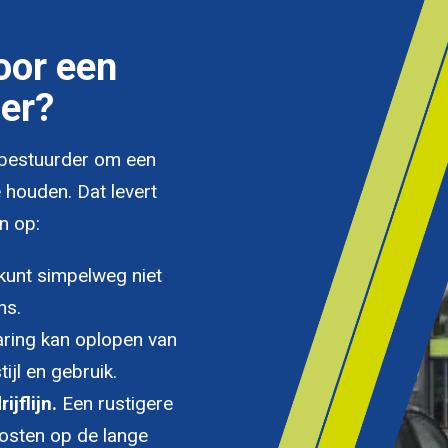
oor een
er?
 bestuurder om een
 houden. Dat levert
n op:
kunt simpelweg niet
ns.
ring kan oplopen van
tijl en gebruik.
jflijn.
Een rustigere
kosten op de lange