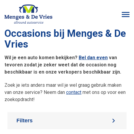
Historie
Afspraak plannen
Auto chiptuning
DSG Tuning Emmen
EGR Klep
Occasions bij Menges & De
Het Team
Onderhoud
Camper chiptuning
DSG reparatie
1.5 T(F)SI Koude Start Probleem
Vries
Reviews
Reparatie
Veelgestelde vragen
DSG Mechatronic
ECO-optimalisatie
Wil je een auto komen bekijken?
Bel dan even
van
tevoren zodat je zeker weet dat de occasion nog
Missie en Visie
Grote beurt
DSG automaat problemen
NOx sensor storing? Wij lossen het op!
beschikbaar is en onze verkopers beschikbaar zijn.
Duurzaamheid
Kleine beurt
Geen Reactie Gaspedaal 1.9 (C)DTI
Zoek je iets anders maar wil je wel graag gebruik maken
van onze service? Neem dan
contact
met ons op voor een
Camperonderhoud
Wervelkleppen
zoekopdracht!
Camper reparatie
Warme start probleem TDI
Filters
APK keuring
Secundaire luchtpomp