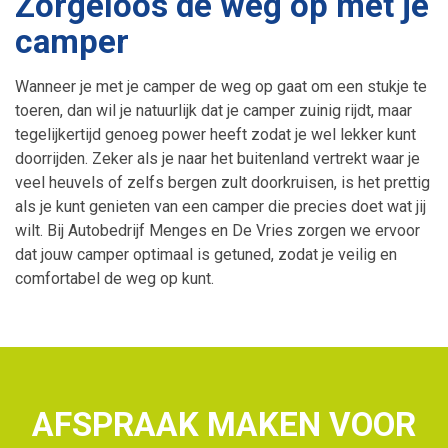
Zorgeloos de weg op met je
camper
Banden
Toerenbegrenzer
Wanneer je met je camper de weg op gaat om een stukje te
Hybride en elektrische auto’s
Snelheidsbegrenzer
toeren, dan wil je natuurlijk dat je camper zuinig rijdt, maar
tegelijkertijd genoeg power heeft zodat je wel lekker kunt
Granulaatreiniging
V-max Uitschakelen
doorrijden. Zeker als je naar het buitenland vertrekt waar je
veel heuvels of zelfs bergen zult doorkruisen, is het prettig
Airco onderhoud
als je kunt genieten van een camper die precies doet wat jij
wilt. Bij Autobedrijf Menges en De Vries zorgen we ervoor
dat jouw camper optimaal is getuned, zodat je veilig en
comfortabel de weg op kunt.
AFSPRAAK MAKEN VOOR