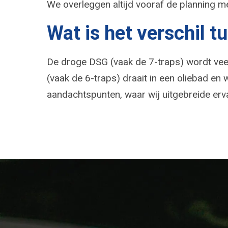
We overleggen altijd vooraf de planning me
Wat is het verschil t
De droge DSG (vaak de 7-traps) wordt veel 
(vaak de 6-traps) draait in een oliebad e
aandachtspunten, waar wij uitgebreide er