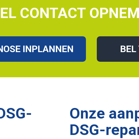
EL CONTACT OPNE
GNOSE INPLANNEN
BEL
 DSG-
Onze aanp
DSG-repar