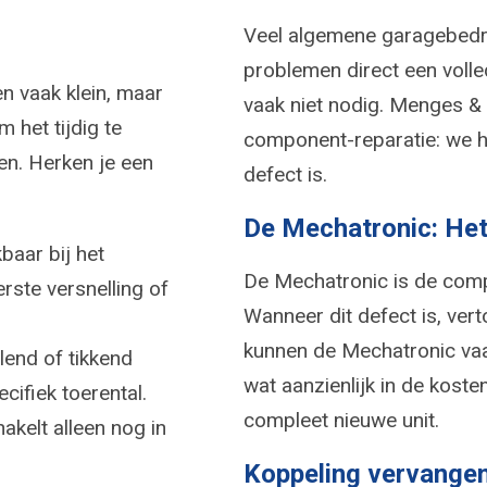
Veel algemene garagebedri
problemen direct een volle
n vaak klein, maar
vaak niet nodig. Menges & D
 het tijdig te
component-reparatie: we he
n. Herken je een
defect is.
De Mechatronic: Het
baar bij het
De Mechatronic is de comp
rste versnelling of
Wanneer dit defect is, vert
kunnen de Mechatronic vaa
lend of tikkend
wat aanzienlijk in de koste
ecifiek toerental.
compleet nieuwe unit.
akelt alleen nog in
Koppeling vervange