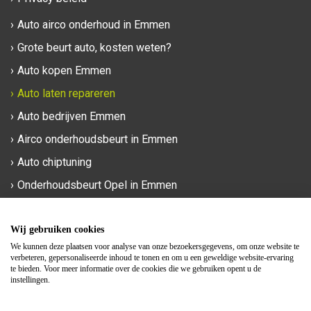
Auto airco onderhoud in Emmen
Grote beurt auto, kosten weten?
Auto kopen Emmen
Auto laten repareren
Auto bedrijven Emmen
Airco onderhoudsbeurt in Emmen
Auto chiptuning
Onderhoudsbeurt Opel in Emmen
Phileas Foggstraat 90a
Wij gebruiken cookies
7825 AM Emmen
We kunnen deze plaatsen voor analyse van onze bezoekersgegevens, om onze website te
verbeteren, gepersonaliseerde inhoud te tonen en om u een geweldige website-ervaring
te bieden. Voor meer informatie over de cookies die we gebruiken opent u de
0591 - 820 321
instellingen.
info@mengesendevries.nl