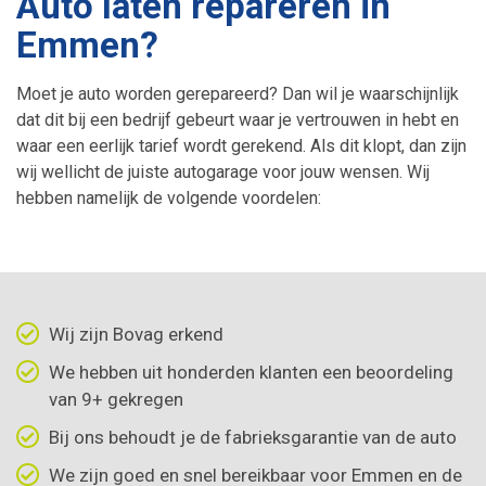
Auto laten repareren in
Emmen?
Banden
Toerenbegrenzer
Moet je auto worden gerepareerd? Dan wil je waarschijnlijk
Hybride en elektrische auto’s
Snelheidsbegrenzer
dat dit bij een bedrijf gebeurt waar je vertrouwen in hebt en
waar een eerlijk tarief wordt gerekend. Als dit klopt, dan zijn
Granulaatreiniging
V-max Uitschakelen
wij wellicht de juiste autogarage voor jouw wensen. Wij
hebben namelijk de volgende voordelen:
Airco onderhoud
Wij zijn Bovag erkend
We hebben uit honderden klanten een beoordeling
van 9+ gekregen
Bij ons behoudt je de fabrieksgarantie van de auto
We zijn goed en snel bereikbaar voor Emmen en de