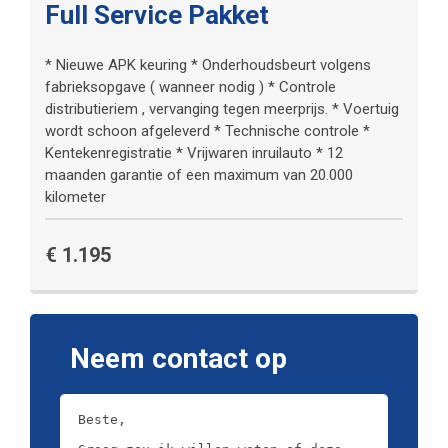
Topsnelheid
250 km/h
Full Service Pakket
Lederen bekleding
Stoel ventilatie voor
Verbruik (snelweg)
7.1 liter per 100km
Gewicht
1.895 kg
Achterstoelen
CO
* Nieuwe APK keuring * Onderhoudsbeurt volgens
uitstoot
213 gram per kilometer
2
fabrieksopgave ( wanneer nodig ) * Controle
verwarmd
Voorstoelen verwarmd
Trekgewicht
2.300 kg
distributieriem , vervanging tegen meerprijs. * Voertuig
wordt schoon afgeleverd * Technische controle *
Lederen
Wielbasis
299 cm
Kentekenregistratie * Vrijwaren inruilauto * 12
Gelaagde zijruit(en)
versnellingspook
maanden garantie of een maximum van 20.000
Lengte
525 cm
kilometer
Stuurbekrachtiging
Binnenspiegel
Breedte
195 cm
snelheidsafhankelijk
automatisch dimmend
€ 1.195
Hoogte
147 cm
Elektrisch verstelbare
stoel(en) met geheugen
Armsteun achter
Neem contact op
Aluminium interieur
Luxe lederen bekleding
afwerking
Comfortstoel(en)
Armsteun voor