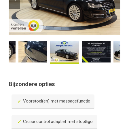
Banden
Toerenbegrenzer
Hybride en elektrische auto’s
Snelheidsbegrenzer
Granulaatreiniging
V-max Uitschakelen
Airco onderhoud
Bijzondere opties
Voorstoel(en) met massagefunctie
Cruise control adaptief met stop&go