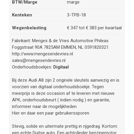
BTW/Marge
marge
Kenteken
3-TPB-18
Wegenbelasting
€ 347 tot € 383 per kwartaal
Fabrikant: Menges & de Vries Automotive Phileas
Foggstraat 90A 7825AM EMMEN, NL 0591820321
http://www.mengesendevries.nl
sales@mengesendevries.nl
Onderhoudsboekjes:
Digitaal
Bij deze Audi A8 zijn 2 originele sleutels aanwezig en is
voorzien van digitaal onderhoudsboekje. Tegen
meerprijs is deze occasion af te leveren met nieuwe
APK, onderhoudsbeurt ( indien nodig ) en garantie,
informeer naar de mogelijkheden.
Hier en daar een paar gebruikerssporen.
Stevig, solide en uitermate prettig in rijgedrag. Kortom:
een echte Duitse auto. Een achtcilinder benzinemotor