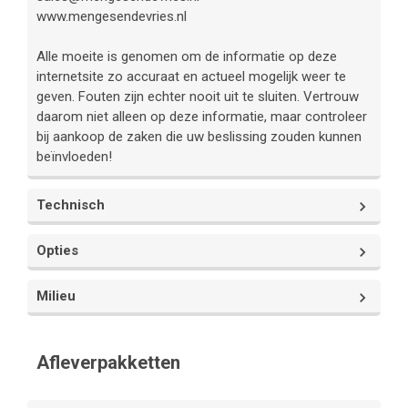
www.mengesendevries.nl
Alle moeite is genomen om de informatie op deze
internetsite zo accuraat en actueel mogelijk weer te
geven. Fouten zijn echter nooit uit te sluiten. Vertrouw
daarom niet alleen op deze informatie, maar controleer
bij aankoop de zaken die uw beslissing zouden kunnen
beïnvloeden!
Technisch
Opties
Aantal versnellingen
8
Milieu
Vermogen
436 pk
Interieur
Aantal cilinders
8
Energielabel
D
Voorstoel(en) met
Cruise control adaptief
Afleverpakketten
Cilinderinhoud
3993cc
massagefunctie
met stop&go
Verbruik (gemiddeld)
9.1 liter per 100km