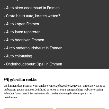
Auto airco onderhoud in Emmen
Grote beurt auto, kosten weten?
Auto kopen Emmen
Auto laten repareren
Auto bedrijven Emmen
Airco onderhoudsbeurt in Emmen
Auto chiptuning
Onderhoudsbeurt Opel in Emmen
Phileas Foggstraat 90a
Wij gebruiken cookies
7825 AM Emmen
We kunnen deze plaatsen voor analyse van onze bezoekersgegevens, om onze website te
verbeteren, gepersonaliseerde inhoud te tonen en om u een geweldige website-ervaring
te bieden. Voor meer informatie over de cookies die we gebruiken opent u de
0591 - 820 321
instellingen.
info@mengesendevries.nl