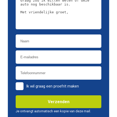
Voorstoelen met
Elektrisch zonnescherm
massagefunctie en
geventileerd
achterruit
Exterieur
Elektrisch glazen
Trekhaak elektrisch
schuif-/kanteldak
uitklapbaar
Lichtmetalen velgen 20"
Parkeer assistent
Keyless entry
Grootlichtassistent
Ik wil graag een proefrit maken
Parkeersensor voor en
Warmtewerend glas
achter
Verzenden
Buitenspiegel(s)
Je ontvangt automatisch een kopie van deze mail.
automatisch dimmend
Sportonderstel