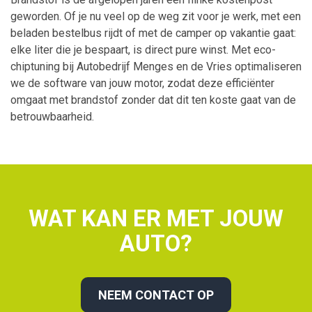
geworden. Of je nu veel op de weg zit voor je werk, met een
Banden
Toerenbegrenzer
beladen bestelbus rijdt of met de camper op vakantie gaat:
elke liter die je bespaart, is direct pure winst. Met eco-
Hybride en elektrische auto’s
Snelheidsbegrenzer
chiptuning bij Autobedrijf Menges en de Vries optimaliseren
we de software van jouw motor, zodat deze efficiënter
Granulaatreiniging
V-max Uitschakelen
omgaat met brandstof zonder dat dit ten koste gaat van de
betrouwbaarheid.
Airco onderhoud
WAT KAN ER MET JOUW
AUTO?
NEEM CONTACT OP